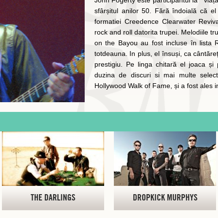
John Fogerty este participantul la " via
sfârșitul anilor 50. Fără îndoială că 
formatiei Creedence Clearwater Revival
rock and roll datorita trupei. Melodiile t
on the Bayou au fost incluse în lista
totdeauna. In plus, el însuși, ca cântăreț
prestigiu. Pe linga chitară el joaca ș
duzina de discuri si mai multe select
Hollywood Walk of Fame, și a fost ales in
THE DARLINGS
DROPKICK MURPHYS