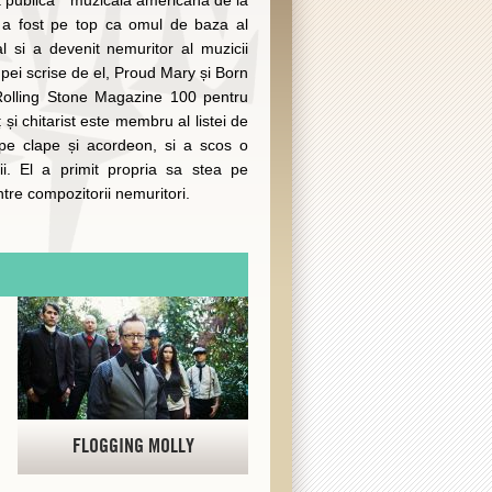
ța publică " muzicala americana de la
el a fost pe top ca omul de baza al
 si a devenit nemuritor al muzicii
rupei scrise de el, Proud Mary și Born
 Rolling Stone Magazine 100 pentru
 și chitarist este membru al listei de
i pe clape și acordeon, si a scos o
ii. El a primit propria sa stea pe
tre compozitorii nemuritori.
FLOGGING MOLLY