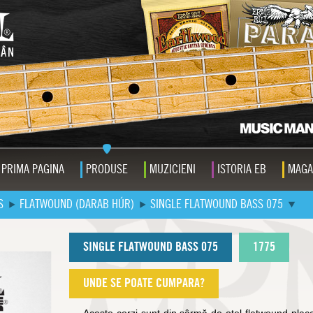
PRIMA PAGINA
PRODUSE
MUZICIENI
ISTORIA EB
MAGA
S
FLATWOUND (DARAB HÚR)
SINGLE FLATWOUND BASS 075
SINGLE FLATWOUND BASS 075
1775
UNDE SE POATE CUMPARA?