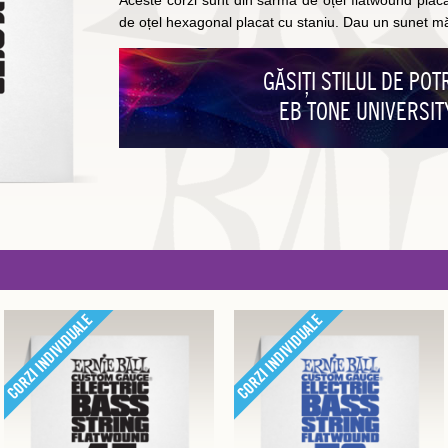
Aceste corzi sunt din sârmă de oțel flatwound placat
de oțel hexagonal placat cu staniu. Dau un sunet mă
GĂSIȚI STILUL DE POT
EB TONE UNIVERSIT