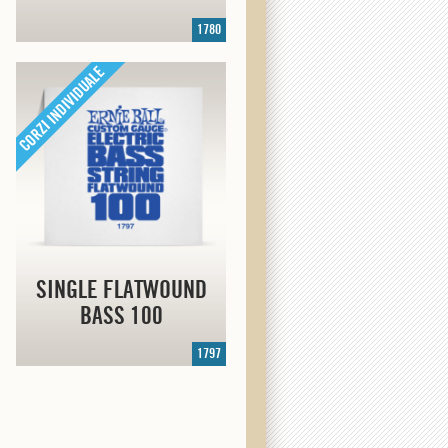
1780
SINGLE FLATWOUND
BASS 100
1797