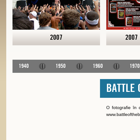
2007
2007
1940
1950
1960
1970
BATTLE 
O fotografie în 
www.battleofthe