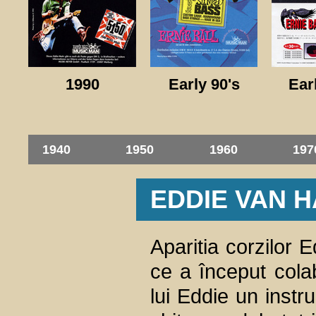
1990
Early 90's
Ear
1940
1950
1960
197
EDDIE VAN 
Aparitia corzilor 
ce a început colab
lui Eddie un instr