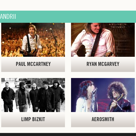
ANDRII
PAUL MCCARTNEY
RYAN MCGARVEY
LIMP BIZKIT
AEROSMITH