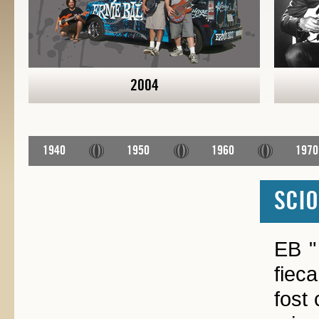
2004
1940
1950
1960
1970
SCIO
EB "
fieca
fost 