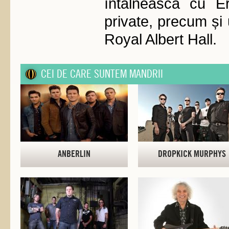
întâlneasca cu Eri
private, precum și 
Royal Albert Hall.
CEI DE CARE SUNTEM MANDRII
ANBERLIN
DROPKICK MURPHYS