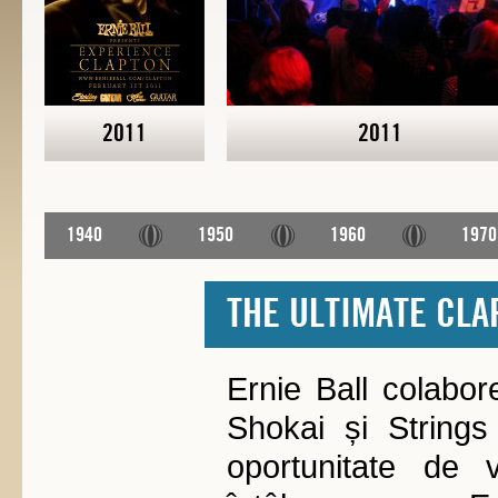
2011
2011
1940
1950
1960
1970
THE ULTIMATE CL
Ernie Ball colabo
Shokai și String
oportunitate de