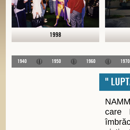
1998
1940
1950
1960
1970
" LUP
NAMM S
care 
îmbrăc