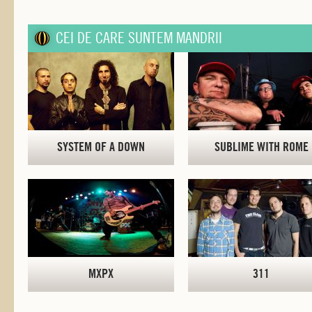
CEI DE CARE SUNTEM MANDRII
SYSTEM OF A DOWN
SUBLIME WITH ROME
MXPX
311